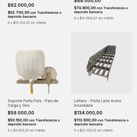
$88.000,00
$62.000,00
$74.800,00
con
Transferencia o
$52.700,00
depósito bancario
con
Transferencia o
depósito bancario
6
x
$14.666,67
sin interés
6
x
$10.333,33
sin interés
Soporte Porta Pala - Pala de
Leñero - Porta Leña Acero
Carga y Giro
Inoxidable
$59.000,00
$134.000,00
$50.150,00
$113.900,00
con
Transferencia o
con
Transferencia o
depósito bancario
depósito bancario
6
x
$9.833,33
sin interés
6
x
$22.333,33
sin interés